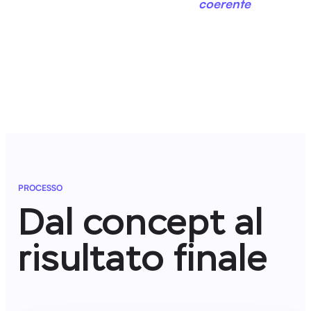
seguendo una linea editoriale
coerente
e
coinvolgente che racconti i sapori, i volti e i
luoghi che rendono unica l’esperienza nel cuore
della Costiera Amalfitana.
PROCESSO
Dal concept al
risultato finale