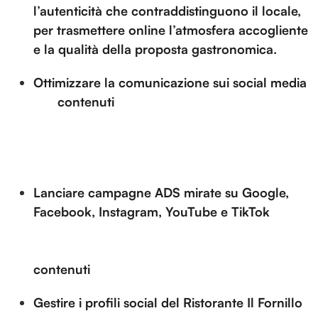
l’autenticità che contraddistinguono il locale,
per trasmettere online l’atmosfera accogliente
e la qualità della proposta gastronomica.
Ottimizzare la comunicazione sui social media
,
con
contenuti
visivi e testuali capaci di
coinvolgere il pubblico e rappresentare con
coerenza il carattere del ristorante, tra tradizione
campana e cura dei dettagli.
Lanciare campagne ADS mirate su Google,
Facebook, Instagram, YouTube e TikTok
, per
aumentare la visibilità del ristorante, attrarre nuovi
clienti e stimolare prenotazioni, puntando su
contenuti
emozionali e geolocalizzati.
Gestire i profili social del Ristorante Il Fornillo
,