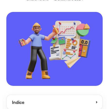
Indice
⌄