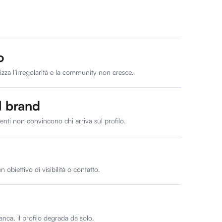
o
lizza l’irregolarità e la community non cresce.
l brand
nti non convincono chi arriva sul profilo.
obiettivo di visibilità o contatto.
nca, il profilo degrada da solo.